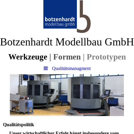
Botzenhardt Modellbau GmbH
Werkzeuge
| For
men
| Prototypen
Qualitätsmanagment
Qualitätspolitik
Unser wirtschaftlicher Erfolg hängt insbesondere vom